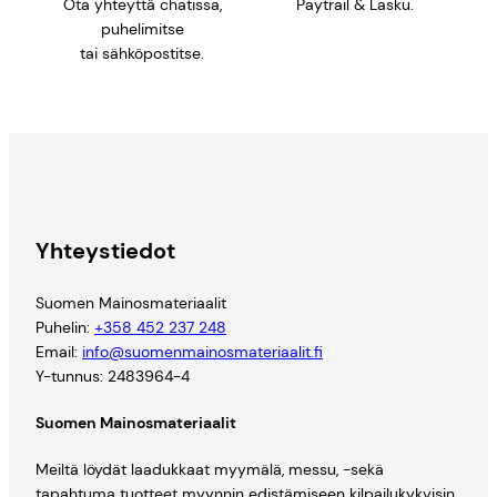
Ota yhteyttä chatissa,
Paytrail & Lasku.
puhelimitse
tai sähköpostitse.
Yhteystiedot
Suomen Mainosmateriaalit
Puhelin:
+358 452 237 248
Email:
info@suomenmainosmateriaalit.fi
Y-tunnus: 2483964-4
Suomen Mainosmateriaalit
Meiltä löydät laadukkaat myymälä, messu, -sekä
tapahtuma tuotteet myynnin edistämiseen kilpailukykyisin