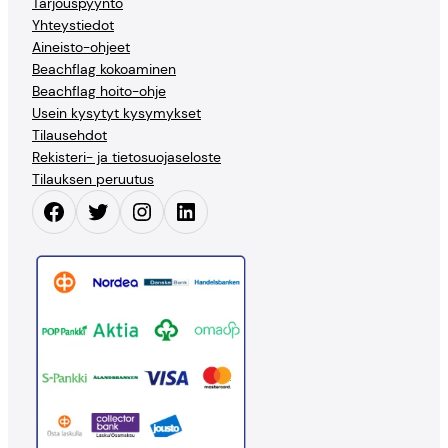
Tarjouspyyntö
Yhteystiedot
Aineisto-ohjeet
Beachflag kokoaminen
Beachflag hoito-ohje
Usein kysytyt kysymykset
Tilausehdot
Rekisteri- ja tietosuojaseloste
Tilauksen peruutus
Facebook
Twitter
Instagram
LinkedIn