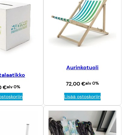
Aurinkotuoli
talaatikko
72,00
€
alv 0%
0
€
alv 0%
ostoskoriin
Lisää ostoskoriin