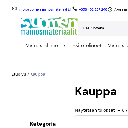
info@suomenmainosmateriaalit.fi
+358 452 237 248
Avoinna:
Search
Mainostelineet
Esitetelineet
Mainosli
Etusivu
/ Kauppa
Kauppa
Näytetään tulokset 1–16 /
Kategoria