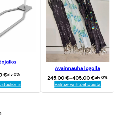
tojalka
Avainnauha logolla
00
€
alv 0%
H
245,00
€
–
405,00
€
alv 0%
i
ostoskoriin
Valitse vaihtoehdoista
n
t
a
l
u
a
o
k