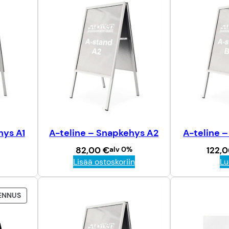
hys A1
A-teline – Snapkehys A2
A-teline 
82,00
€
alv 0%
122,
Lisää ostoskoriin
Lu
T
ENNUS
U
O
T