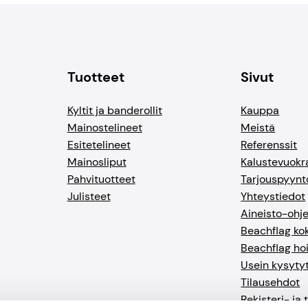
Tuotteet
Sivut
Kyltit ja banderollit
Kauppa
Mainostelineet
Meistä
Esitetelineet
Referenssit
Mainosliput
Kalustevuokr
Pahvituotteet
Tarjouspyynt
Julisteet
Yhteystiedot
Aineisto-ohj
Beachflag k
Beachflag ho
Usein kysyty
Tilausehdot
Rekisteri- ja