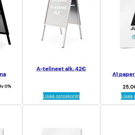
E
A
L
E
N
N
U
K
S
E
A-telineet alk. 42€
S
A1 paperi
ana
S
A
25,
lv 0%
Lisää ostoskoriin
Lisää 