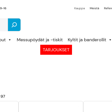
 9-16
Kauppa
Meistä
Refer
put
Messupöydät ja -tiskit
Kyltit ja banderollit
TARJOUKSET
 97