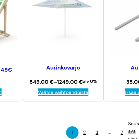
Aurinkovarjo
Au
. 45€
H
849,00
€
–
1249,00
€
alv 0%
35,
i
Valitse vaihtoehdoista
Lisää 
n
n
t
a
l
u
Seur
o
k
ava
1
2
3
…
7
k
sivu