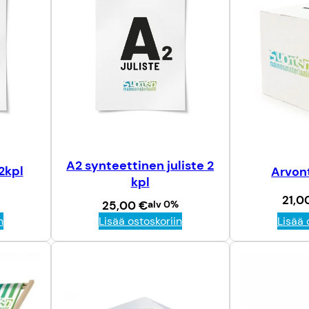
A2 synteettinen juliste 2
2kpl
Arvon
kpl
21,0
25,00
€
alv 0%
Lisää 
n
Lisää ostoskoriin