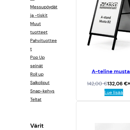
Messupöydät
ja -tiskit
Muut
tuotteet
Pahvituottee
t
Pop Up
seinät
A-teline must
Roll up
Salkoliput
A
N
142,00
€
132,06
€
a
l
y
Snap-kehys
Lue lisää
k
k
Teltat
u
y
p
i
e
n
r
e
ä
n
Värit
i
h