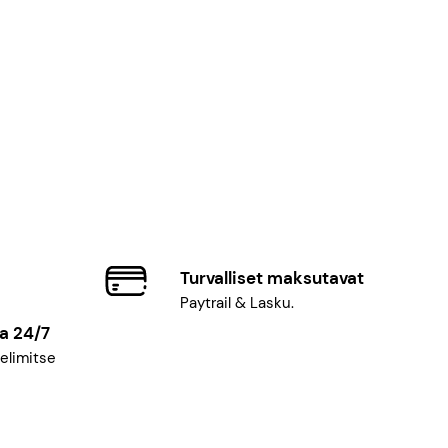
k
a
:
2
4
5
,
0
0
€
–
4
0
Turvalliset maksutavat
5
Paytrail & Lasku.
,
0
a 24/7
0
elimitse
€