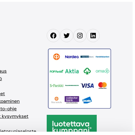
Facebook
Twitter
Instagram
LinkedIn
aus
ö
eet
okoaminen
ito-ohje
t kysymykset
 tietosuojaseloste