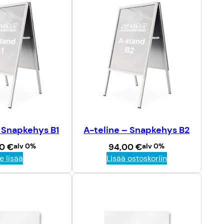
– Snapkehys B1
A-teline – Snapkehys B2
00
€
alv 0%
94,00
€
alv 0%
e lisää
Lisää ostoskoriin