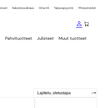
enssit
Kalustevuokraus
Oma tili
Tarjouspyyntö
Yhteystiedot
Pahvituotteet
Julisteet
Muut tuotteet