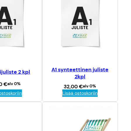
A1 synteettinen juliste
juliste 2 kpl
2kpl
00
€
alv 0%
32,00
€
alv 0%
ostoskoriin
Lisää ostoskoriin