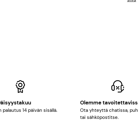
a
:
8
4
9
,
0
0
€
–
1
2
4
9
,
väisyystakuu
Olemme tavoitettaviss
0
0
 palautus 14 päivän sisällä.
Ota yhteyttä chatissa, puh
tai sähköpostitse.
€