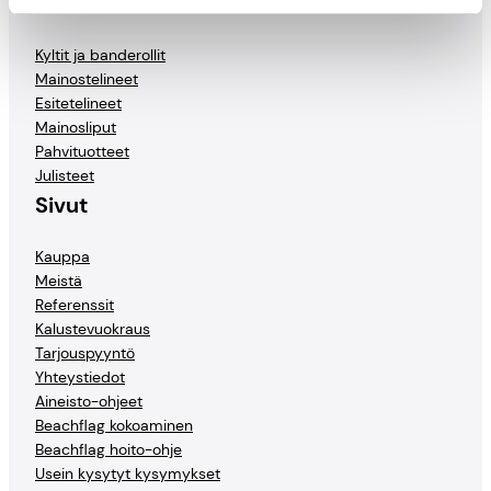
Tuotteet
Kyltit ja banderollit
Mainostelineet
Esitetelineet
Mainosliput
Pahvituotteet
Julisteet
Sivut
Kauppa
Meistä
Referenssit
Kalustevuokraus
Tarjouspyyntö
Yhteystiedot
Aineisto-ohjeet
Beachflag kokoaminen
Beachflag hoito-ohje
Usein kysytyt kysymykset