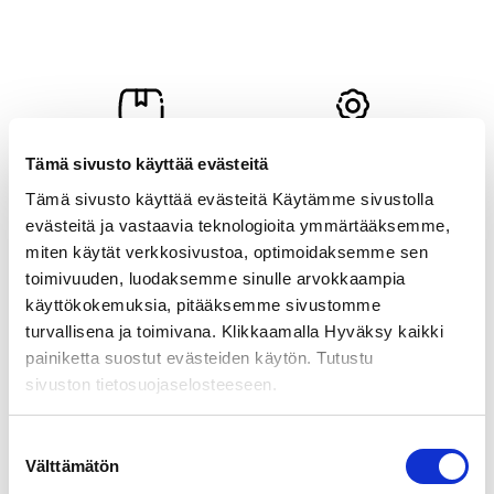
Tämä sivusto käyttää evästeitä
Määräalennukset
Tyytyväisyystakuu
kun tilaat isompia
Ilmainen palautus 14
Tämä sivusto käyttää evästeitä Käytämme sivustolla
eriä.
päivän sisällä.
evästeitä ja vastaavia teknologioita ymmärtääksemme,
miten käytät verkkosivustoa, optimoidaksemme sen
toimivuuden, luodaksemme sinulle arvokkaampia
Olemme
Turvalliset
käyttökokemuksia, pitääksemme sivustomme
tavoitettavissa 24/7
maksutavat
turvallisena ja toimivana. Klikkaamalla Hyväksy kaikki
Ota yhteyttä chatissa,
Paytrail & Lasku.
painiketta suostut evästeiden käytön. Tutustu
puhelimitse
sivuston tietosuojaselosteeseen.
tai sähköpostitse.
Suostumuksen
Välttämätön
valinta