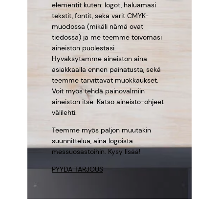
elementit kuten: logot, haluamasi
tekstit, fontit, sekä värit CMYK-
muodossa (mikäli nämä ovat
tiedossa) ja me teemme toivomasi
aineiston puolestasi.
Hyväksytämme aineiston aina
asiakkaalla ennen painatusta, sekä
teemme tarvittavat muokkaukset.
Voit myös tehdä painovalmiin
aineiston itse. Katso aineisto-ohjeet
välilehti.
Teemme myös paljon muutakin
suunnittelua, aina logoista
messuosastoihin. Kysy lisää!
PYYDÄ TARJOUS