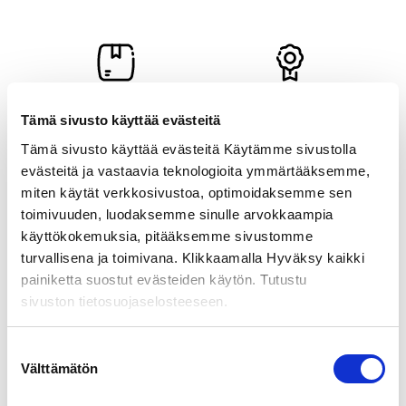
a
:
1
0
0
,
Määräalennukset
Tyytyväisyystakuu
0
Tämä sivusto käyttää evästeitä
kun tilaat isompia
Ilmainen palautus 14
0
eriä.
päivän sisällä.
Tämä sivusto käyttää evästeitä Käytämme sivustolla
€
evästeitä ja vastaavia teknologioita ymmärtääksemme,
–
miten käytät verkkosivustoa, optimoidaksemme sen
3
toimivuuden, luodaksemme sinulle arvokkaampia
Olemme
Turvalliset
7
käyttökokemuksia, pitääksemme sivustomme
5
tavoitettavissa 24/7
maksutavat
turvallisena ja toimivana. Klikkaamalla Hyväksy kaikki
,
Ota yhteyttä chatissa,
Paytrail & Lasku.
0
painiketta suostut evästeiden käytön. Tutustu
puhelimitse
0
sivuston tietosuojaselosteeseen.
tai sähköpostitse.
€
Suostumuksen
Välttämätön
valinta