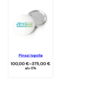
Pinssi logolla
H
100,00
€
–
375,00
€
i
alv 0%
n
Valitse vaihtoehdoista
t
a
l
u
o
k
k