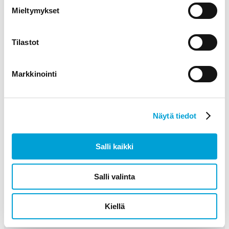
Mieltymykset
Yhteystiedot
Tilastot
Suomen Mainosmateriaalit
Puhelin:
+358 452 237 248
Markkinointi
Email:
info@suomenmainosmateriaalit.fi
Y-tunnus: 2483964-4
Suomen Mainosmateriaalit
Näytä tiedot
Meiltä löydät laadukkaat myymälä, messu, -sekä
tapahtuma tuotteet myynnin edistämiseen kilpailukykyisin
Salli kaikki
hinnoin. Meillä on yli 10-vuoden kokemus näkyvyyksien
suunnittelusta, sekä toteutuksista. Tervetuloa tutustumaan.
Salli valinta
Tee nopea ja helppo tilaus verkkokaupasta, toimitamme
suoraan ovellesi.
Kiellä
Tuotteet