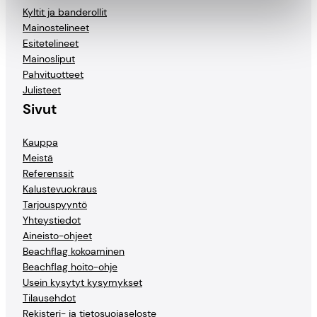
Kyltit ja banderollit
Mainostelineet
Esitetelineet
Mainosliput
Pahvituotteet
Julisteet
Sivut
Kauppa
Meistä
Referenssit
Kalustevuokraus
Tarjouspyyntö
Yhteystiedot
Aineisto-ohjeet
Beachflag kokoaminen
Beachflag hoito-ohje
Usein kysytyt kysymykset
Tilausehdot
Rekisteri- ja tietosuojaseloste