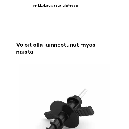
verkkokaupasta tilatessa
Voisit olla kiinnostunut myös
näistä