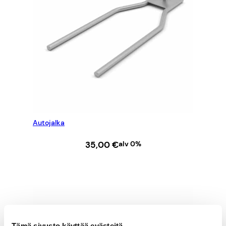
Autojalka
35,00
€
alv 0%
LISÄÄ OSTOSKORIIN
Tämä sivusto käyttää evästeitä