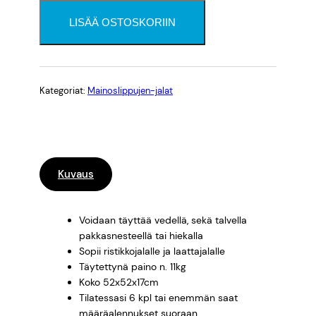
s
ä
LISÄÄ OSTOSKORIIN
p
a
i
n
Kategoriat:
Mainoslippujen-jalat
o
m
ä
ä
r
Kuvaus
ä
Voidaan täyttää vedellä, sekä talvella
pakkasnesteellä tai hiekalla
Sopii ristikkojalalle ja laattajalalle
Täytettynä paino n. 11kg
Koko 52x52x17cm
Tilatessasi 6 kpl tai enemmän saat
määräalennukset suoraan