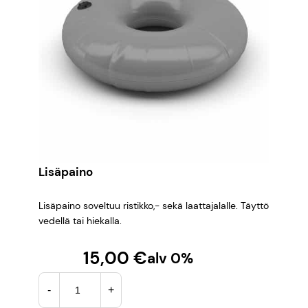
Lisäpaino
Lisäpaino soveltuu ristikko,- sekä laattajalalle. Täyttö
vedellä tai hiekalla.
15,00
€
alv 0%
L
-
+
i