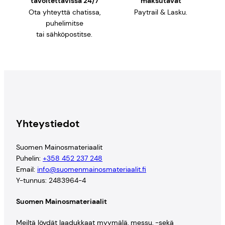
tavoitettavissa 24/7
maksutavat
Ota yhteyttä chatissa,
Paytrail & Lasku.
puhelimitse
tai sähköpostitse.
Yhteystiedot
Suomen Mainosmateriaalit
Puhelin:
+358 452 237 248
Email:
info@suomenmainosmateriaalit.fi
Y-tunnus: 2483964-4
Suomen Mainosmateriaalit
Meiltä löydät laadukkaat myymälä, messu, -sekä