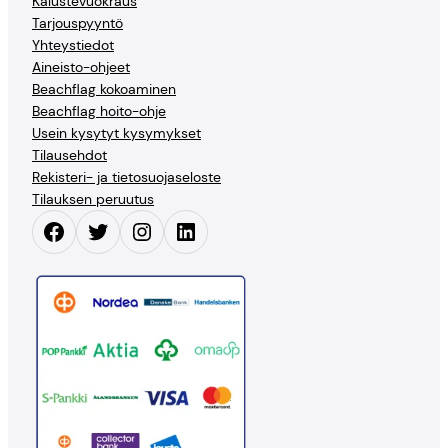
Kalustevuokraus
Tarjouspyyntö
Yhteystiedot
Aineisto-ohjeet
Beachflag kokoaminen
Beachflag hoito-ohje
Usein kysytyt kysymykset
Tilausehdot
Rekisteri- ja tietosuojaseloste
Tilauksen peruutus
Facebook
Twitter
Instagram
LinkedIn