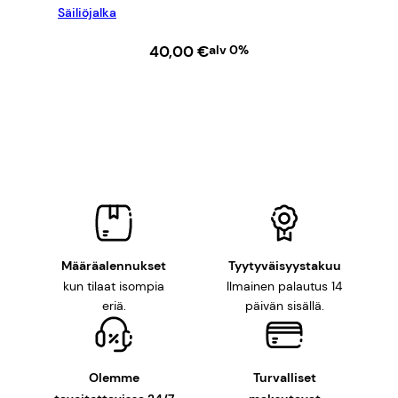
Säiliöjalka
40,00
€
alv 0%
LISÄÄ OSTOSKORIIN
Määräalennukset
Tyytyväisyystakuu
kun tilaat isompia
Ilmainen palautus 14
eriä.
päivän sisällä.
Olemme
Turvalliset