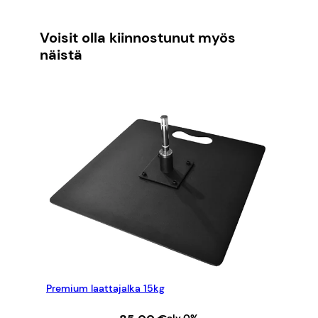
Voisit olla kiinnostunut myös
näistä
Premium laattajalka 15kg