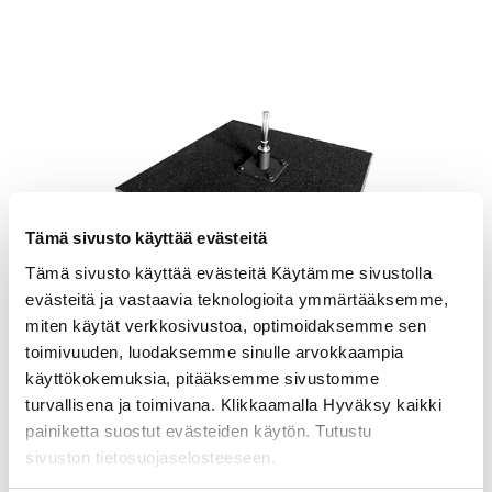
LISÄÄ OSTOSKORIIN
Tämä sivusto käyttää evästeitä
Tämä sivusto käyttää evästeitä Käytämme sivustolla
evästeitä ja vastaavia teknologioita ymmärtääksemme,
miten käytät verkkosivustoa, optimoidaksemme sen
Premium kumilaattajalka 5cm
toimivuuden, luodaksemme sinulle arvokkaampia
65,00
€
alv 0%
käyttökokemuksia, pitääksemme sivustomme
turvallisena ja toimivana. Klikkaamalla Hyväksy kaikki
LISÄÄ OSTOSKORIIN
painiketta suostut evästeiden käytön. Tutustu
sivuston tietosuojaselosteeseen.