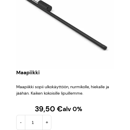
Maapiikki
Maapiikki sopii ulkokäyttöön, nurmikolle, hiekalle ja
jäähän. Kaiken kokoisille lipuillemme.
39,50
€
alv 0%
M
-
+
a