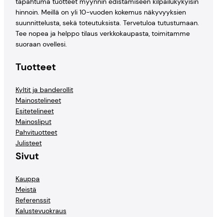
tapahtuma tuotteet myynnin edistämiseen kilpailukykyisin
hinnoin. Meillä on yli 10-vuoden kokemus näkyvyyksien
suunnittelusta, sekä toteutuksista. Tervetuloa tutustumaan.
Tee nopea ja helppo tilaus verkkokaupasta, toimitamme
suoraan ovellesi.
Tuotteet
Kyltit ja banderollit
Mainostelineet
Esitetelineet
Mainosliput
Pahvituotteet
Julisteet
Sivut
Kauppa
Meistä
Referenssit
Kalustevuokraus