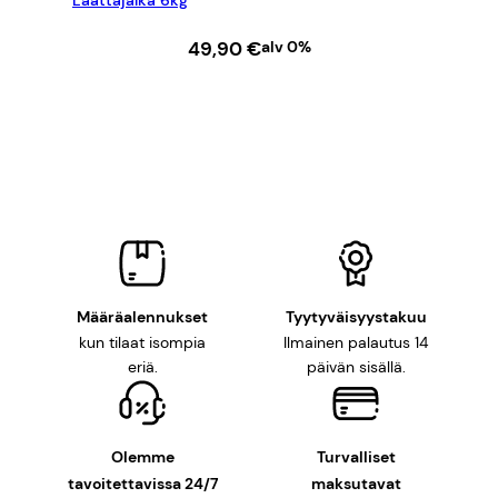
Laattajalka 6kg
49,90
€
alv 0%
LISÄÄ OSTOSKORIIN
Määräalennukset
Tyytyväisyystakuu
kun tilaat isompia
Ilmainen palautus 14
eriä.
päivän sisällä.
Olemme
Turvalliset
tavoitettavissa 24/7
maksutavat