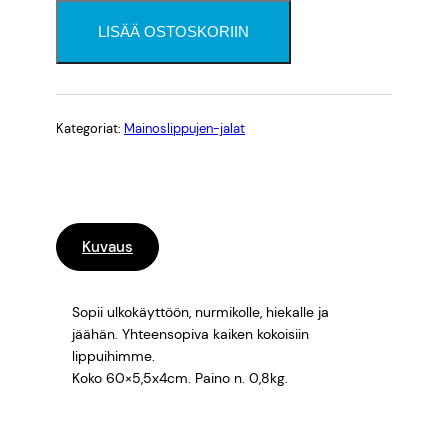
a
p
LISÄÄ OSTOSKORIIN
i
i
k
k
Kategoriat:
Mainoslippujen-jalat
i
m
ä
ä
r
Kuvaus
ä
Sopii ulkokäyttöön, nurmikolle, hiekalle ja
jäähän. Yhteensopiva kaiken kokoisiin
lippuihimme.
Koko 60×5,5x4cm. Paino n. 0,8kg.