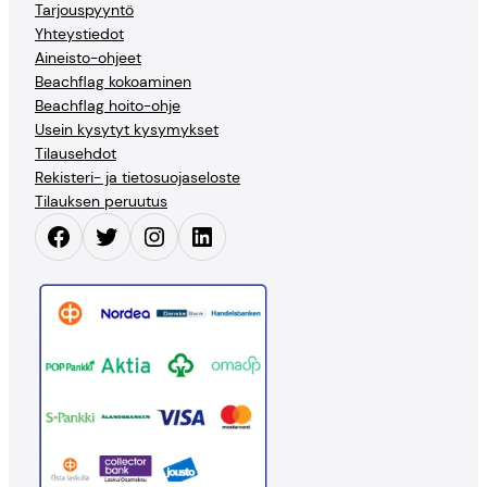
Tarjouspyyntö
Yhteystiedot
Aineisto-ohjeet
Beachflag kokoaminen
Beachflag hoito-ohje
Usein kysytyt kysymykset
Tilausehdot
Rekisteri- ja tietosuojaseloste
Tilauksen peruutus
Facebook
Twitter
Instagram
LinkedIn