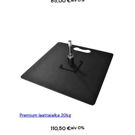
85,00
€
alv 0%
LISÄÄ OSTOSKORIIN
Premium laattajalka 20kg
110,50
€
alv 0%