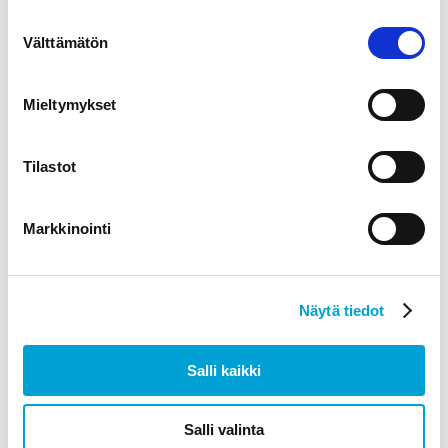
Suostumuksen
Välttämätön
valinta
Mieltymykset
Tilastot
Markkinointi
Näytä tiedot
Salli kaikki
Kevyt ristikkojalka
29,50
€
alv 0%
Salli valinta