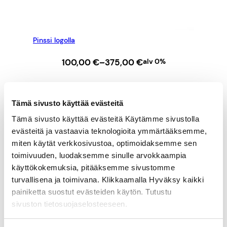
Pinssi logolla
Hintaluokka:
100,00
€
–
375,00
€
alv 0%
100,00 €
–
VALITSE VAIHTOEHDOISTA
375,00 €
Tämä sivusto käyttää evästeitä
Tämä sivusto käyttää evästeitä Käytämme sivustolla
evästeitä ja vastaavia teknologioita ymmärtääksemme,
miten käytät verkkosivustoa, optimoidaksemme sen
toimivuuden, luodaksemme sinulle arvokkaampia
käyttökokemuksia, pitääksemme sivustomme
turvallisena ja toimivana. Klikkaamalla Hyväksy kaikki
painiketta suostut evästeiden käytön. Tutustu
sivuston tietosuojaselosteeseen.