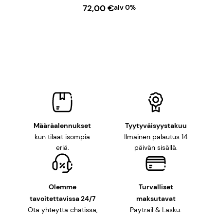
72,00
€
alv 0%
LISÄÄ OSTOSKORIIN
Määräalennukset
Tyytyväisyystakuu
kun tilaat isompia
Ilmainen palautus 14
eriä.
päivän sisällä.
Olemme
Turvalliset
tavoitettavissa 24/7
maksutavat
Ota yhteyttä chatissa,
Paytrail & Lasku.