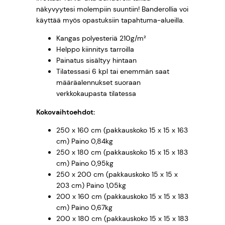
r
näkyvyytesi molempiin suuntiin! Banderollia voi
0
ä
käyttää myös opastuksiin tapahtuma-alueilla.
0
Kangas polyesteriä 210g/m²
Helppo kiinnitys tarroilla
Painatus sisältyy hintaan
Tilatessasi 6 kpl tai enemmän saat
€
määräalennukset suoraan
verkkokaupasta tilatessa
Kokovaihtoehdot:
250 x 160 cm (pakkauskoko 15 x 15 x 163
cm) Paino 0,84kg
250 x 180 cm (pakkauskoko 15 x 15 x 183
cm) Paino 0,95kg
250 x 200 cm (pakkauskoko 15 x 15 x
203 cm) Paino 1,05kg
200 x 160 cm (pakkauskoko 15 x 15 x 183
cm) Paino 0,67kg
200 x 180 cm (pakkauskoko 15 x 15 x 183