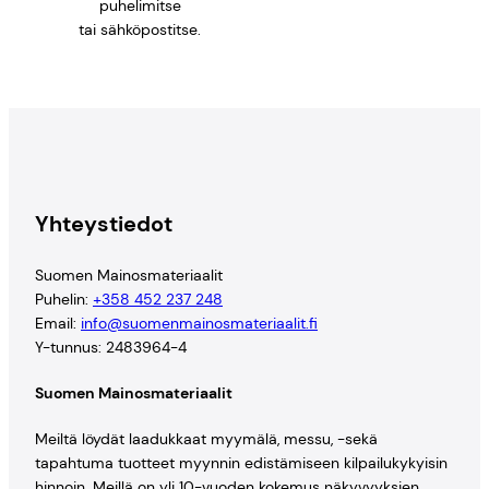
puhelimitse
tai sähköpostitse.
Yhteystiedot
Suomen Mainosmateriaalit
Puhelin:
+358 452 237 248
Email:
info@suomenmainosmateriaalit.fi
Y-tunnus: 2483964-4
Suomen Mainosmateriaalit
Meiltä löydät laadukkaat myymälä, messu, -sekä
tapahtuma tuotteet myynnin edistämiseen kilpailukykyisin
hinnoin. Meillä on yli 10-vuoden kokemus näkyvyyksien