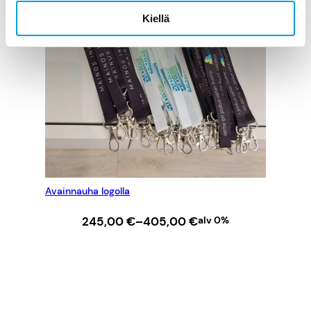
Kiellä
Avainnauha logolla
Hintaluokka:
245,00
€
–
405,00
€
alv 0%
245,00 €
–
VALITSE VAIHTOEHDOISTA
405,00 €