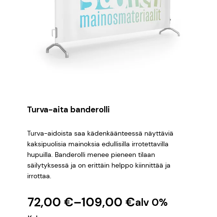
Turva-aita banderolli
Turva-aidoista saa kädenkäänteessä näyttäviä
kaksipuolisia mainoksia edullisilla irrotettavilla
hupuilla. Banderolli menee pieneen tilaan
säilytyksessä ja on erittäin helppo kiinnittää ja
irrottaa.
H
72,00
€
–
109,00
€
alv 0%