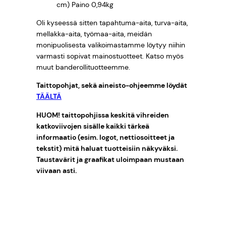
cm) Paino 0,94kg
Oli kyseessä sitten tapahtuma-aita, turva-aita,
mellakka-aita, työmaa-aita, meidän
monipuolisesta valikoimastamme löytyy niihin
varmasti sopivat mainostuotteet. Katso myös
muut banderollituotteemme.
Taittopohjat, sekä aineisto-ohjeemme löydät
TÄÄLTÄ
HUOM! taittopohjissa keskitä vihreiden
katkoviivojen sisälle kaikki tärkeä
informaatio (esim. logot, nettiosoitteet ja
tekstit) mitä haluat tuotteisiin näkyväksi.
Taustavärit ja graafikat uloimpaan mustaan
viivaan asti.