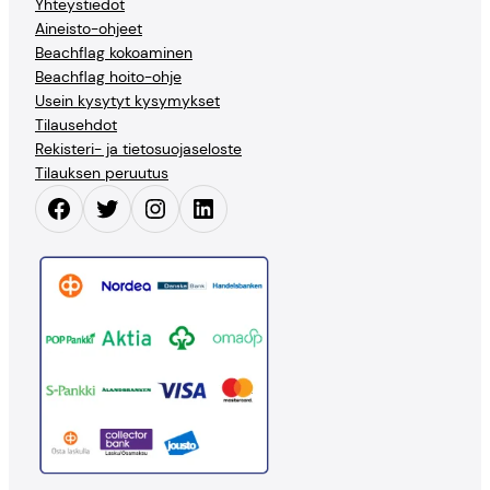
Yhteystiedot
Aineisto-ohjeet
Beachflag kokoaminen
Beachflag hoito-ohje
Usein kysytyt kysymykset
Tilausehdot
Rekisteri- ja tietosuojaseloste
Tilauksen peruutus
Facebook
Twitter
Instagram
LinkedIn