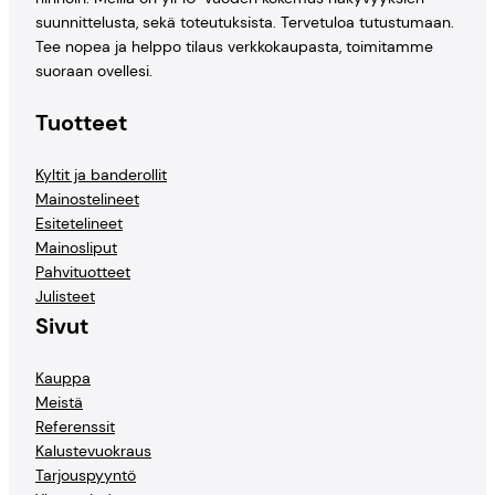
suunnittelusta, sekä toteutuksista. Tervetuloa tutustumaan.
Tee nopea ja helppo tilaus verkkokaupasta, toimitamme
suoraan ovellesi.
Tuotteet
Kyltit ja banderollit
Mainostelineet
Esitetelineet
Mainosliput
Pahvituotteet
Julisteet
Sivut
Kauppa
Meistä
Referenssit
Kalustevuokraus
Tarjouspyyntö