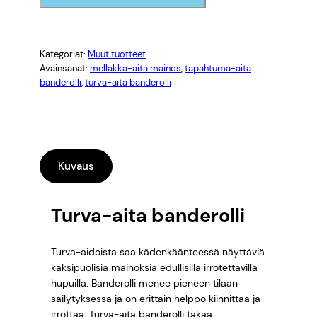
7
a
-
2
a
,
i
Kategoriat:
Muut tuotteet
Avainsanat:
mellakka-aita mainos
, 
tapahtuma-aita
t
0
banderolli
, 
turva-aita banderolli
a
b
0
a
n
d
€
Kuvaus
e
r
–
o
Turva-aita banderolli
1
l
l
0
Turva-aidoista saa kädenkäänteessä näyttäviä
i
kaksipuolisia mainoksia edullisilla irrotettavilla
m
9
hupuilla. Banderolli menee pieneen tilaan
ä
säilytyksessä ja on erittäin helppo kiinnittää ja
,
ä
irrottaa. Turva-aita banderolli takaa