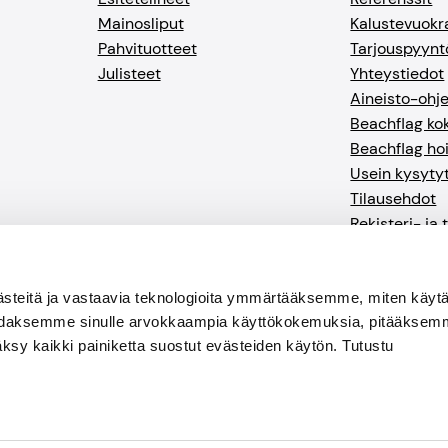
Mainosliput
Kalustevuokr
Pahvituotteet
Tarjouspyynt
Julisteet
Yhteystiedot
Aineisto-ohj
Beachflag k
Beachflag ho
Usein kysyty
Tilausehdot
Rekisteri- ja
Tilauksen pe
steitä ja vastaavia teknologioita ymmärtääksemme, miten käytä
odaksemme sinulle arvokkaampia käyttökokemuksia, pitääkse
ksy kaikki painiketta suostut evästeiden käytön. Tutustu