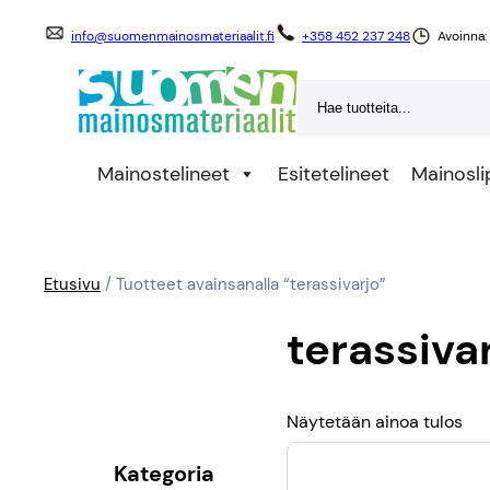
info@suomenmainosmateriaalit.fi
+358 452 237 248
Avoinna:
Search
Mainostelineet
Esitetelineet
Mainosli
Etusivu
/ Tuotteet avainsanalla “terassivarjo”
terassiva
Näytetään ainoa tulos
Kategoria