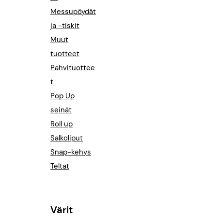
k
k
Messupöydät
a
ja -tiskit
:
Muut
8
4
tuotteet
9
Pahvituottee
,
0
t
0
Pop Up
€
seinät
–
Roll up
1
2
Salkoliput
4
Snap-kehys
9
Teltat
,
0
0
€
Värit