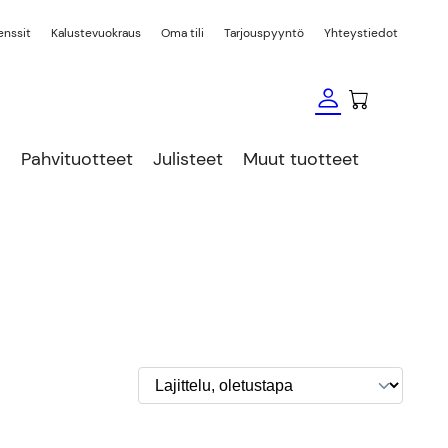
enssit
Kalustevuokraus
Oma tili
Tarjouspyyntö
Yhteystiedot
Pahvituotteet
Julisteet
Muut tuotteet