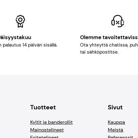
väisyystakuu
Olemme tavoitettaviss
 palautus 14 päivän sisällä.
Ota yhteyttä chatissa, puh
tai sähköpostitse.
Tuotteet
Sivut
Kyltit ja banderollit
Kauppa
Mainostelineet
Meistä
Esitetelineet
Referenssit