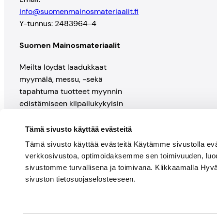
info@suomenmainosmateriaalit.fi
Y-tunnus: 2483964-4
Suomen Mainosmateriaalit
Meiltä löydät laadukkaat
myymälä, messu, -sekä
tapahtuma tuotteet myynnin
edistämiseen kilpailukykyisin
hinnoin. Meillä on yli 10-vuoden
kokemus näkyvyyksien
Tämä sivusto käyttää evästeitä
suunnittelusta, sekä toteutuksista.
Tämä sivusto käyttää evästeitä Käytämme sivustolla evä
Tervetuloa tutustumaan. Tee
verkkosivustoa, optimoidaksemme sen toimivuuden, lu
nopea ja helppo tilaus
sivustomme turvallisena ja toimivana. Klikkaamalla Hyvä
verkkokaupasta, toimitamme
sivuston tietosuojaselosteeseen.
suoraan ovellesi.