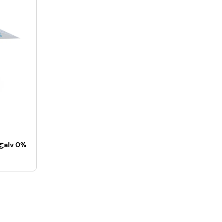
€
alv 0%
ista