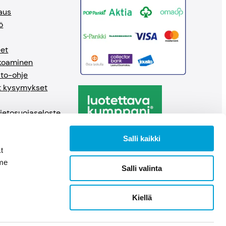
aus
ö
eet
okoaminen
ito-ohje
t kysymykset
 tietosuojaseloste
ruutus
Salli kaikki
Copyright © Suomen
t
Mainosmateriaalit
mme
Salli valinta
Kiellä