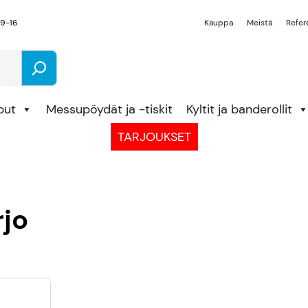
 9-16
Kauppa
Meistä
Refer
put
Messupöydät ja -tiskit
Kyltit ja banderollit
TARJOUKSET
rjo