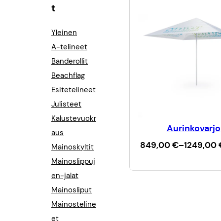
t
Yleinen
A-telineet
Banderollit
Beachflag
Esitetelineet
Julisteet
Kalustevuokr
Aurinkovarjo
aus
H
849,00
€
–
1249,00
Mainoskyltit
i
Valitse vaihtoehdo
Mainoslippuj
n
t
en-jalat
a
Mainosliput
l
u
Mainosteline
o
et