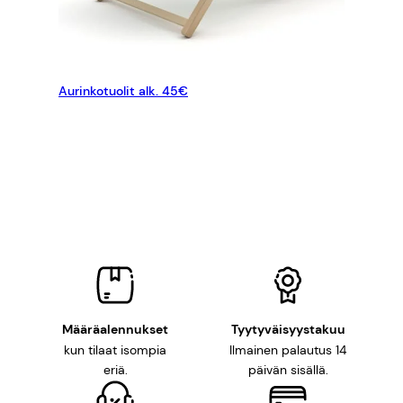
Aurinkotuolit alk. 45€
LISÄÄ OSTOSKORIIN
Määräalennukset
Tyytyväisyystakuu
kun tilaat isompia
Ilmainen palautus 14
eriä.
päivän sisällä.