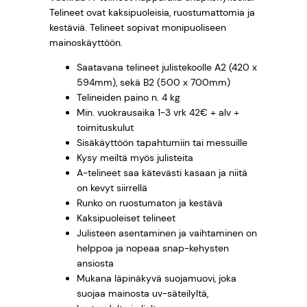
2
Telineet ovat kaksipuoleisia, ruostumattomia ja
€
kestäviä. Telineet sopivat monipuoliseen
m
mainoskäyttöön.
ä
ä
Saatavana telineet julistekoolle A2 (420 x
594mm), sekä B2 (500 x 700mm)
r
Telineiden paino n. 4 kg
ä
Min. vuokrausaika 1-3 vrk 42€ + alv +
toimituskulut
Sisäkäyttöön tapahtumiin tai messuille
Kysy meiltä myös julisteita
A-telineet saa kätevästi kasaan ja niitä
on kevyt siirrellä
Runko on ruostumaton ja kestävä
Kaksipuoleiset telineet
Julisteen asentaminen ja vaihtaminen on
helppoa ja nopeaa snap-kehysten
ansiosta
Mukana läpinäkyvä suojamuovi, joka
suojaa mainosta uv-säteilyltä,