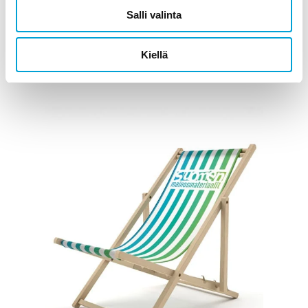
Salli valinta
Messupöytä omalla printilläsi alk. 110€
Kiellä
LISÄÄ OSTOSKORIIN