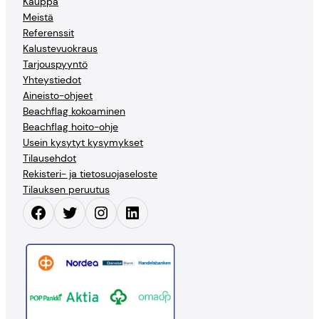
Kauppa
Meistä
Referenssit
Kalustevuokraus
Tarjouspyyntö
Yhteystiedot
Aineisto-ohjeet
Beachflag kokoaminen
Beachflag hoito-ohje
Usein kysytyt kysymykset
Tilausehdot
Rekisteri- ja tietosuojaseloste
Tilauksen peruutus
Facebook
Twitter
Instagram
LinkedIn