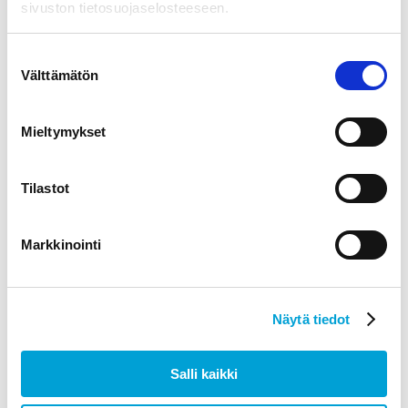
sivuston tietosuojaselosteeseen.
Suostumuksen
LISÄÄ OSTOSKORIIN
Välttämätön
valinta
Mieltymykset
Tilastot
Markkinointi
Näytä tiedot
Salli kaikki