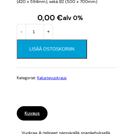
(420 x 594mm), sekä B2 (500 x 700mm).
0,00
€
alv 0%
A
-
+
-
t
e
LISÄÄ OSTOSKORIIN
l
i
n
e
Kategoriat:
Kalustevuokraus
e
t
a
l
k
Kuvaus
.
4
Vuokraa A-telineet näppärällä snapkehyksellä.