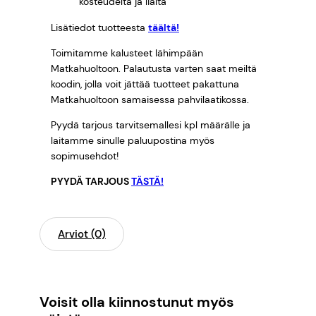
kosteudelta ja lialta
Lisätiedot tuotteesta
täältä!
Toimitamme kalusteet lähimpään
Matkahuoltoon. Palautusta varten saat meiltä
koodin, jolla voit jättää tuotteet pakattuna
Matkahuoltoon samaisessa pahvilaatikossa.
Pyydä tarjous tarvitsemallesi kpl määrälle ja
laitamme sinulle paluupostina myös
sopimusehdot!
PYYDÄ TARJOUS
TÄSTÄ!
Arviot (0)
Voisit olla kiinnostunut myös