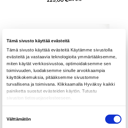
225,00
€
LISÄÄ OSTOSKORIIN
Tämä sivusto käyttää evästeitä
Tämä sivusto käyttää evästeitä Käytämme sivustolla
evästeitä ja vastaavia teknologioita ymmärtääksemme,
miten käytät verkkosivustoa, optimoidaksemme sen
toimivuuden, luodaksemme sinulle arvokkaampia
käyttökokemuksia, pitääksemme sivustomme
turvallisena ja toimivana. Klikkaamalla Hyväksy kaikki
painiketta suostut evästeiden käytön. Tutustu
sivuston tietosuojaselosteeseen.
Suostumuksen
Välttämätön
valinta