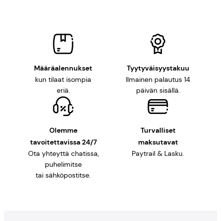
Määräalennukset
Tyytyväisyystakuu
kun tilaat isompia
Ilmainen palautus 14
eriä.
päivän sisällä.
Olemme
Turvalliset
tavoitettavissa 24/7
maksutavat
Ota yhteyttä chatissa,
Paytrail & Lasku.
puhelimitse
tai sähköpostitse.