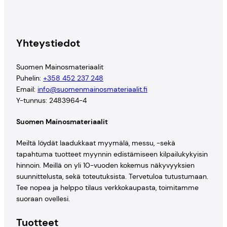
Yhteystiedot
Suomen Mainosmateriaalit
Puhelin:
+358 452 237 248
Email:
info@suomenmainosmateriaalit.fi
Y-tunnus: 2483964-4
Suomen Mainosmateriaalit
Meiltä löydät laadukkaat myymälä, messu, -sekä
tapahtuma tuotteet myynnin edistämiseen kilpailukykyisin
hinnoin. Meillä on yli 10-vuoden kokemus näkyvyyksien
suunnittelusta, sekä toteutuksista. Tervetuloa tutustumaan.
Tee nopea ja helppo tilaus verkkokaupasta, toimitamme
suoraan ovellesi.
Tuotteet