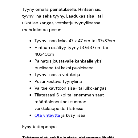
Tyyny omalla painatuksella. Hintaan sis.
0
tyynyliina sekä tyyny. Laadukas sisä- tai
0
ulkotilan kangas, vetoketju tyynyliinassa
mahdollistaa pesun.
Tyynyliinan koko: 47 x 47 cm tai 37x37cm
€
Hintaan sisältyy tyyny 50×50 cm tai
40x40cm
Painatus joustavalle kankaalle yksi
puolisena tai kaksi puoleisena
Tyynyliinassa vetoketju
Pesunkestävä tyynyliina
Valitse käyttöön sisä- tai ulkokangas
Tilatessasi 6 kpl tai enemmän saat
määräalennukset suoraan
verkkokaupasta tilatessa
Ota yhteyttä
ja kysy lisää
Kysy taittopohjaa.
Taittopohjat, sekä aineisto-ohjeemme löydät