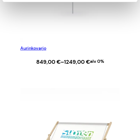
Aurinkovarjo
Hintaluokka:
849,00
€
–
1249,00
€
alv 0%
849,00 €
–
VALITSE VAIHTOEHDOISTA
1249,00 €