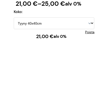
H
21,00
€
–
25,00
€
alv 0%
i
Koko:
n
t
Poista
21,00
€
alv 0%
a
l
u
o
k
k
a