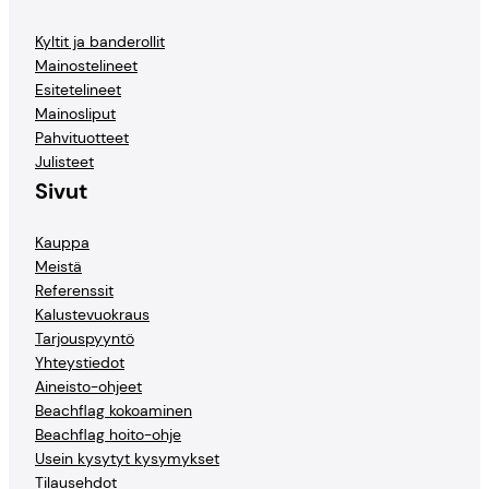
Kyltit ja banderollit
Mainostelineet
Esitetelineet
Mainosliput
Pahvituotteet
Julisteet
Sivut
Kauppa
Meistä
Referenssit
Kalustevuokraus
Tarjouspyyntö
Yhteystiedot
Aineisto-ohjeet
Beachflag kokoaminen
Beachflag hoito-ohje
Usein kysytyt kysymykset
Tilausehdot