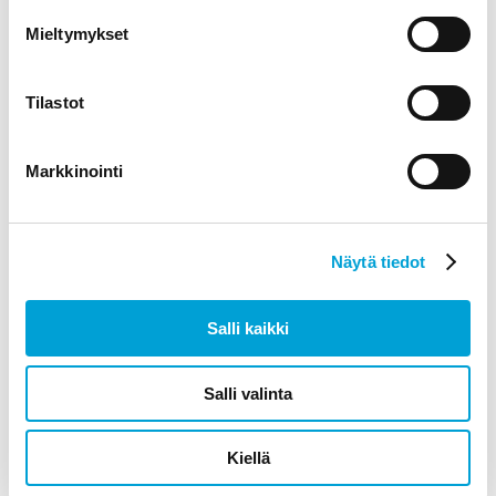
Mieltymykset
Pinssi logolla
Tilastot
Hintaluokka:
100,00
€
–
375,00
€
alv 0%
100,00 €
Markkinointi
–
VALITSE VAIHTOEHDOISTA
375,00 €
Näytä tiedot
Salli kaikki
Salli valinta
Kiellä