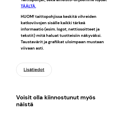
TÄÄLTÄ.
HUOM! taittopohjissa keskitä vihreiden
katkoviivojen sisälle kaikki tärkeä
informaatio (esim. logot, nettiosoitteet ja
tekstit) mitä haluat tuotteisiin näkyväksi.
Taustavärit ja grafiikat uloimpaan mustaan
viivaan asti.
Lisätiedot
Voisit olla kiinnostunut myös
näistä