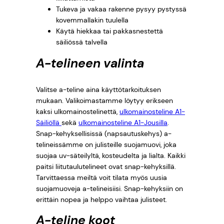
2
€
Tukeva ja vakaa rakenne pysyy pystyssä
kovemmallakin tuulella
,
.
Käytä hiekkaa tai pakkasnestettä
säiliössä talvella
0
A-telineen valinta
0
Valitse a-teline aina käyttötarkoituksen
mukaan. Valikoimastamme löytyy erikseen
€
kaksi ulkomainostelinettä,
ulkomainosteline A1-
Säiliöllä
sekä
ulkomainosteline A1-Jousilla
.
.
Snap-kehyksellisissä (napsautuskehys) a-
telineissämme on julisteille suojamuovi, joka
suojaa uv-säteilyltä, kosteudelta ja lialta. Kaikki
paitsi liitutaulutelineet ovat snap-kehyksillä.
Tarvittaessa meiltä voit tilata myös uusia
suojamuoveja a-telineisiisi. Snap-kehyksiin on
erittäin nopea ja helppo vaihtaa julisteet.
A-teline koot