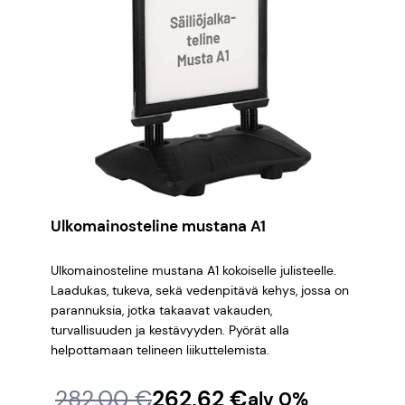
Ulkomainosteline mustana A1
Ulkomainosteline mustana A1 kokoiselle julisteelle.
Laadukas, tukeva, sekä vedenpitävä kehys, jossa on
parannuksia, jotka takaavat vakauden,
turvallisuuden ja kestävyyden. Pyörät alla
helpottamaan telineen liikuttelemista.
A
N
282,00
€
262,62
€
alv 0%