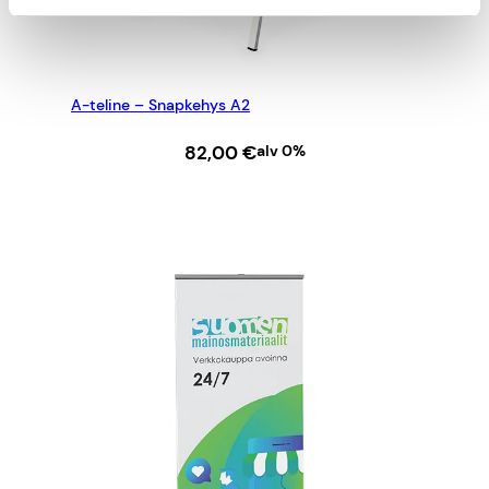
A-teline – Snapkehys A2
82,00
€
alv 0%
LISÄÄ OSTOSKORIIN