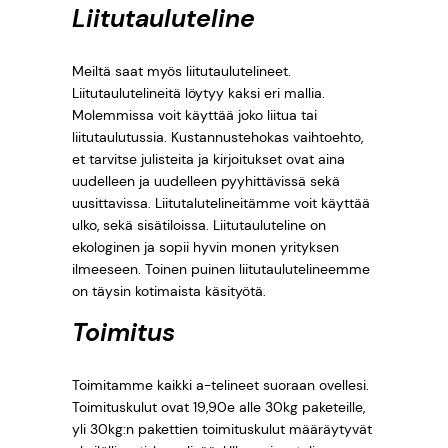
Liitutauluteline
Meiltä saat myös liitutaulutelineet.
Liitutaulutelineitä löytyy kaksi eri mallia.
Molemmissa voit käyttää joko liitua tai
liitutaulutussia. Kustannustehokas vaihtoehto,
et tarvitse julisteita ja kirjoitukset ovat aina
uudelleen ja uudelleen pyyhittävissä sekä
uusittavissa. Liitutalutelineitämme voit käyttää
ulko, sekä sisätiloissa. Liitutauluteline on
ekologinen ja sopii hyvin monen yrityksen
ilmeeseen. Toinen puinen liitutaulutelineemme
on täysin kotimaista käsityötä.
Toimitus
Toimitamme kaikki a-telineet suoraan ovellesi.
Toimituskulut ovat 19,90e alle 30kg paketeille,
yli 30kg:n pakettien toimituskulut määräytyvät