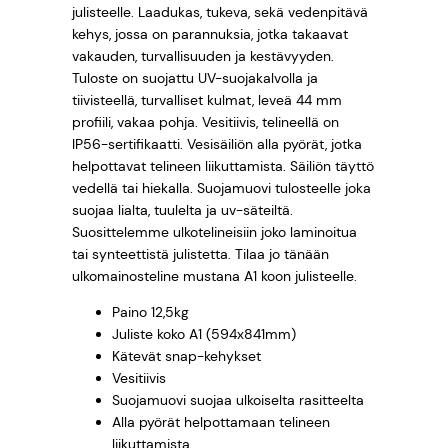
s
julisteelle. Laadukas, tukeva, sekä vedenpitävä
h
a
t
kehys, jossa on parannuksia, jotka takaavat
a
vakauden, turvallisuuden ja kestävyyden.
i
o
Tuloste on suojattu UV-suojakalvolla ja
n
n
n
tiivisteellä, turvalliset kulmat, leveä 44 mm
a
profiili, vakaa pohja. Vesitiivis, telineellä on
A
t
:
IP56-sertifikaatti. Vesisäiliön alla pyörät, jotka
1
helpottavat telineen liikuttamista. Säiliön täyttö
m
a
2
vedellä tai hiekalla. Suojamuovi tulosteelle joka
ä
suojaa lialta, tuulelta ja uv-säteiltä.
o
6
ä
Suosittelemme ulkotelineisiin joko laminoitua
r
tai synteettistä julistetta. Tilaa jo tänään
l
2
ä
ulkomainosteline mustana A1 koon julisteelle.
i
,
Paino 12,5kg
Juliste koko A1 (594x841mm)
:
6
Kätevät snap-kehykset
2
2
Vesitiivis
Suojamuovi suojaa ulkoiselta rasitteelta
8
Alla pyörät helpottamaan telineen
liikuttamista