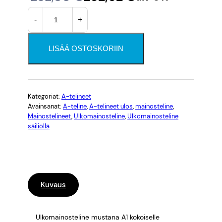
U
l
y
-
+
l
k
k
k
o
LISÄÄ OSTOSKORIIN
u
y
m
a
p
i
i
e
n
n
Kategoriat:
A-telineet
Avainsanat:
A-teline
, 
A-telineet ulos
, 
mainosteline
, 
o
r
e
Mainostelineet
, 
Ulkomainosteline
, 
Ulkomainosteline
s
säiliöllä
t
ä
n
e
i
h
l
i
n
i
n
Kuvaus
e
e
n
m
n
t
u
Ulkomainosteline mustana A1 kokoiselle