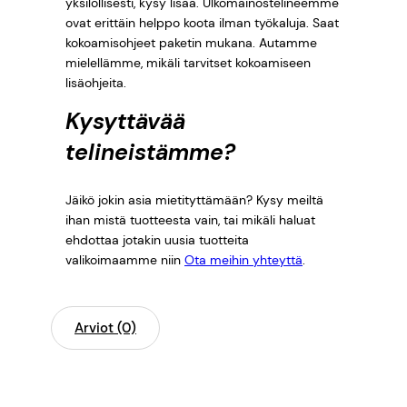
yksilöllisesti, kysy lisää. Ulkomainostelineemme
ovat erittäin helppo koota ilman työkaluja. Saat
kokoamisohjeet paketin mukana. Autamme
mielellämme, mikäli tarvitset kokoamiseen
lisäohjeita.
Kysyttävää
telineistämme?
Jäikö jokin asia mietityttämään? Kysy meiltä
ihan mistä tuotteesta vain, tai mikäli haluat
ehdottaa jotakin uusia tuotteita
valikoimaamme niin
Ota meihin yhteyttä
.
Arviot (0)