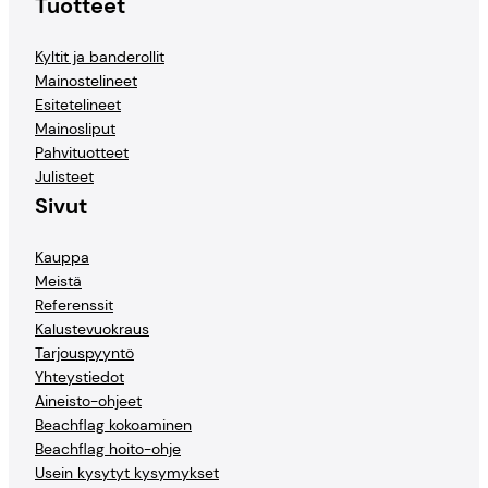
Tuotteet
Kyltit ja banderollit
Mainostelineet
Esitetelineet
Mainosliput
Pahvituotteet
Julisteet
Sivut
Kauppa
Meistä
Referenssit
Kalustevuokraus
Tarjouspyyntö
Yhteystiedot
Aineisto-ohjeet
Beachflag kokoaminen
Beachflag hoito-ohje
Usein kysytyt kysymykset