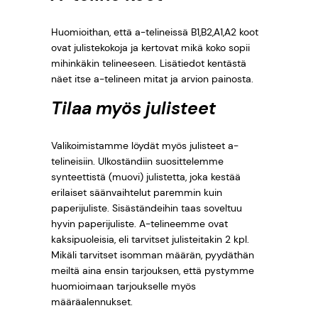
Huomioithan, että a-telineissä B1,B2,A1,A2 koot
ovat julistekokoja ja kertovat mikä koko sopii
mihinkäkin telineeseen. Lisätiedot kentästä
näet itse a-telineen mitat ja arvion painosta.
Tilaa myös julisteet
Valikoimistamme löydät myös julisteet a-
telineisiin. Ulkoständiin suosittelemme
synteettistä (muovi) julistetta, joka kestää
erilaiset säänvaihtelut paremmin kuin
paperijuliste. Sisäständeihin taas soveltuu
hyvin paperijuliste. A-telineemme ovat
kaksipuoleisia, eli tarvitset julisteitakin 2 kpl.
Mikäli tarvitset isomman määrän, pyydäthän
meiltä aina ensin tarjouksen, että pystymme
huomioimaan tarjoukselle myös
määräalennukset.