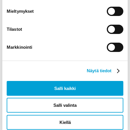
A-teline – Snapkehys B2
Mieltymykset
94,00
€
alv 0%
Tilastot
LISÄÄ OSTOSKORIIN
Markkinointi
Näytä tiedot
Salli kaikki
Salli valinta
Kiellä