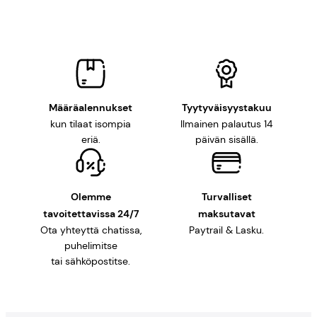
Määräalennukset
Tyytyväisyystakuu
kun tilaat isompia
Ilmainen palautus 14
eriä.
päivän sisällä.
Olemme
Turvalliset
tavoitettavissa 24/7
maksutavat
Ota yhteyttä chatissa,
Paytrail & Lasku.
puhelimitse
tai sähköpostitse.