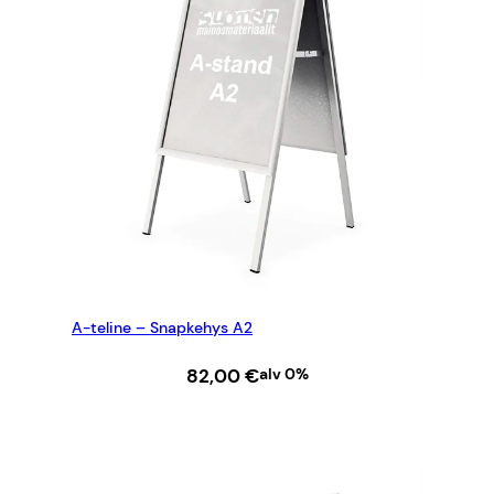
A-teline – Snapkehys A2
82,00
€
alv 0%
LISÄÄ OSTOSKORIIN