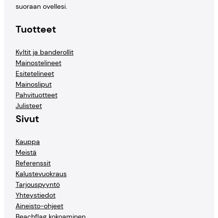
suoraan ovellesi.
Tuotteet
Kyltit ja banderollit
Mainostelineet
Esitetelineet
Mainosliput
Pahvituotteet
Julisteet
Sivut
Kauppa
Meistä
Referenssit
Kalustevuokraus
Tarjouspyyntö
Yhteystiedot
Aineisto-ohjeet
Beachflag kokoaminen