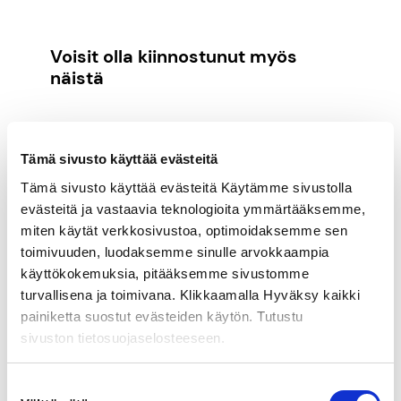
Voisit olla kiinnostunut myös
näistä
TUOTE
ALENNUS
ALENNUKSES
Tämä sivusto käyttää evästeitä
Tämä sivusto käyttää evästeitä Käytämme sivustolla
evästeitä ja vastaavia teknologioita ymmärtääksemme,
miten käytät verkkosivustoa, optimoidaksemme sen
toimivuuden, luodaksemme sinulle arvokkaampia
käyttökokemuksia, pitääksemme sivustomme
turvallisena ja toimivana. Klikkaamalla Hyväksy kaikki
painiketta suostut evästeiden käytön. Tutustu
sivuston tietosuojaselosteeseen.
Suostumuksen