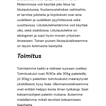
Molemmissa voit käyttää joko liitua tai
liitutaulutussia. Kustannustehokas vaihtoehto,
et tarvitse julisteita ja kirjoitukset ovat aina
uudelleen ja uudelleen pyyhittävissä sekä
uusittavissa. Liitutalutelineitämme voit käyttää
ulko, sekä sisätiloissa. Liitutauluteline on
ekologinen ja sopii hyvin monen yrityksen
ilmeeseen. Toinen puinen liitutaulutelineemme
on täysin kotimaista käsityötä.
Toimitus
Toimitamme kaikki a-telineet suoraan ovellesi.
Toimituskulut ovat 19,90e alle 30kg paketeille,
yli 30kg:n pakettien toimituskulut määräytyvät
yksilöllisesti, kysy lisää. Ulkomainostelineemme
ovat erittäin helppo koota ilman työkaluja. Saat
kokoamisohjeet paketin mukana. Autamme
mielellämme, mikäli tarvitset kokoamiseen
lisäohjeita.