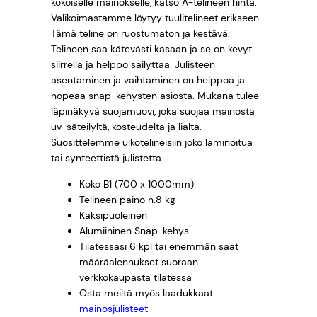
kokoiselle mainokselle, katso A-telineen hinta.
Valikoimastamme löytyy tuulitelineet erikseen.
Tämä teline on ruostumaton ja kestävä.
Telineen saa kätevästi kasaan ja se on kevyt
siirrellä ja helppo säilyttää. Julisteen
asentaminen ja vaihtaminen on helppoa ja
nopeaa snap-kehysten asiosta. Mukana tulee
läpinäkyvä suojamuovi, joka suojaa mainosta
uv-säteilyltä, kosteudelta ja lialta.
Suosittelemme ulkotelineisiin joko laminoitua
tai synteettistä julistetta.
Koko B1 (700 x 1000mm)
Telineen paino n.8 kg
Kaksipuoleinen
Alumiininen Snap-kehys
Tilatessasi 6 kpl tai enemmän saat
määräalennukset suoraan
verkkokaupasta tilatessa
Osta meiltä myös laadukkaat
mainosjulisteet