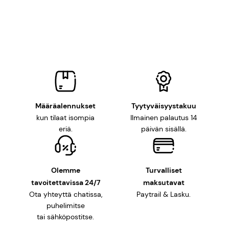
LISÄÄ OSTOSKORIIN
Määräalennukset
Tyytyväisyystakuu
kun tilaat isompia
Ilmainen palautus 14
eriä.
päivän sisällä.
Olemme
Turvalliset
tavoitettavissa 24/7
maksutavat
Ota yhteyttä chatissa,
Paytrail & Lasku.
puhelimitse
tai sähköpostitse.