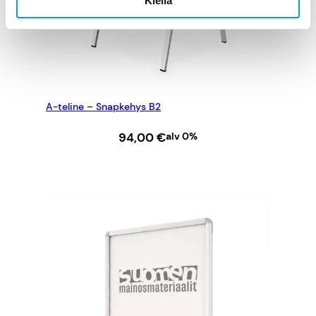
Kiellä
A-teline – Snapkehys B2
94,00
€
alv 0%
LISÄÄ OSTOSKORIIN