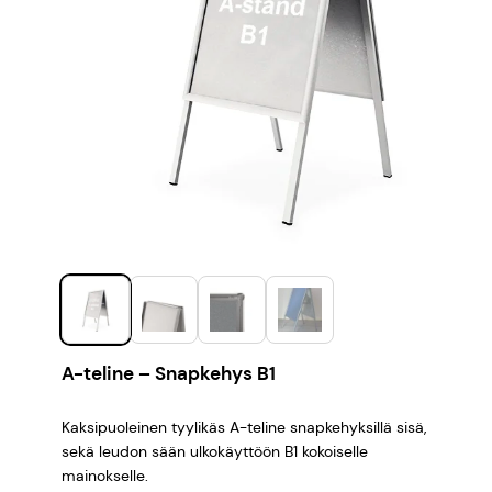
A-teline – Snapkehys B1
Kaksipuoleinen tyylikäs A-teline snapkehyksillä sisä,
sekä leudon sään ulkokäyttöön B1 kokoiselle
mainokselle.