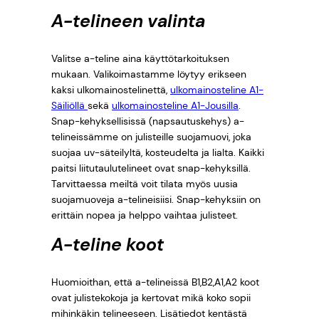
A-telineen valinta
Valitse a-teline aina käyttötarkoituksen
mukaan. Valikoimastamme löytyy erikseen
kaksi ulkomainostelinettä,
ulkomainosteline A1-
Säiliöllä
sekä
ulkomainosteline A1-Jousilla
.
Snap-kehyksellisissä (napsautuskehys) a-
telineissämme on julisteille suojamuovi, joka
suojaa uv-säteilyltä, kosteudelta ja lialta. Kaikki
paitsi liitutaulutelineet ovat snap-kehyksillä.
Tarvittaessa meiltä voit tilata myös uusia
suojamuoveja a-telineisiisi. Snap-kehyksiin on
erittäin nopea ja helppo vaihtaa julisteet.
A-teline koot
Huomioithan, että a-telineissä B1,B2,A1,A2 koot
ovat julistekokoja ja kertovat mikä koko sopii
mihinkäkin telineeseen. Lisätiedot kentästä