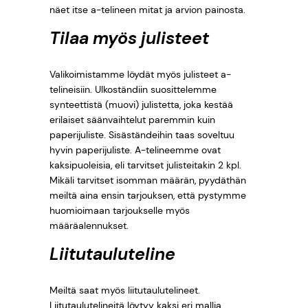
näet itse a-telineen mitat ja arvion painosta.
Tilaa myös julisteet
Valikoimistamme löydät myös julisteet a-
telineisiin. Ulkoständiin suosittelemme
synteettistä (muovi) julistetta, joka kestää
erilaiset säänvaihtelut paremmin kuin
paperijuliste. Sisäständeihin taas soveltuu
hyvin paperijuliste. A-telineemme ovat
kaksipuoleisia, eli tarvitset julisteitakin 2 kpl.
Mikäli tarvitset isomman määrän, pyydäthän
meiltä aina ensin tarjouksen, että pystymme
huomioimaan tarjoukselle myös
määräalennukset.
Liitutauluteline
Meiltä saat myös liitutaulutelineet.
Liitutaulutelineitä löytyy kaksi eri mallia.