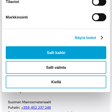
Tilastot
eriä.
päivän sisällä.
€
–
Markkinointi
6
8
Olemme
Turvalliset
9
tavoitettavissa 24/7
maksutavat
,
Ota yhteyttä chatissa,
Paytrail & Lasku.
Näytä tiedot
0
puhelimitse
0
tai sähköpostitse.
Salli kaikki
€
Salli valinta
Kiellä
Yhteystiedot
Suomen Mainosmateriaalit
Puhelin:
+358 452 237 248