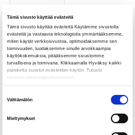
2
5
,
,
Pop Up seinä
0
0
(hämähäkki kehikko)
Tämä sivusto käyttää evästeitä
0
0
XL – 3,74m
Tämä sivusto käyttää evästeitä Käytämme sivustolla
€
€
H
645,00
€
–
evästeitä ja vastaavia teknologioita ymmärtääksemme,
–
–
i
689,00
€
alv 0%
miten käytät verkkosivustoa, optimoidaksemme sen
5
4
n
Valitse vaihtoehdoista
4
6
t
toimivuuden, luodaksemme sinulle arvokkaampia
5
5
a
käyttökokemuksia, pitääksemme sivustomme
,
,
l
turvallisena ja toimivana. Klikkaamalla Hyväksy kaikki
0
0
u
painiketta suostut evästeiden käytön. Tutustu
0
0
o
sivuston tietosuojaselosteeseen.
k
€
€
k
a
Suostumuksen
:
Välttämätön
valinta
6
4
5
Mieltymykset
,
Määräalennukset
Tyytyväisyystakuu
0
kun tilaat isompia
Ilmainen palautus 14
0