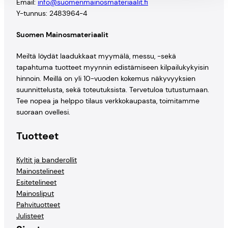
Email:
info@suomenmainosmateriaalit.fi
Y-tunnus: 2483964-4
Suomen Mainosmateriaalit
Meiltä löydät laadukkaat myymälä, messu, -sekä
tapahtuma tuotteet myynnin edistämiseen kilpailukykyisin
hinnoin. Meillä on yli 10-vuoden kokemus näkyvyyksien
suunnittelusta, sekä toteutuksista. Tervetuloa tutustumaan.
Tee nopea ja helppo tilaus verkkokaupasta, toimitamme
suoraan ovellesi.
Tuotteet
Kyltit ja banderollit
Mainostelineet
Esitetelineet
Mainosliput
Pahvituotteet
Julisteet