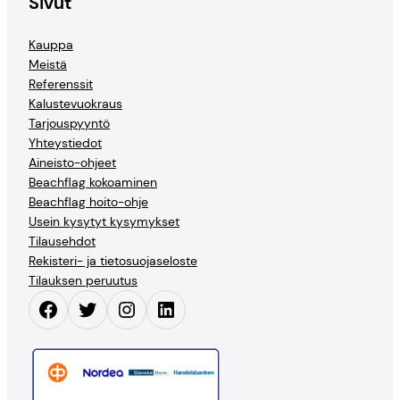
Sivut
Kauppa
Meistä
Referenssit
Kalustevuokraus
Tarjouspyyntö
Yhteystiedot
Aineisto-ohjeet
Beachflag kokoaminen
Beachflag hoito-ohje
Usein kysytyt kysymykset
Tilausehdot
Rekisteri- ja tietosuojaseloste
Tilauksen peruutus
Facebook
Twitter
Instagram
LinkedIn