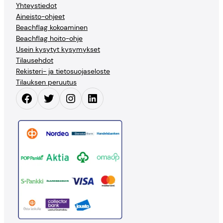
Yhteystiedot
Aineisto-ohjeet
Beachflag kokoaminen
Beachflag hoito-ohje
Usein kysytyt kysymykset
Tilausehdot
Rekisteri- ja tietosuojaseloste
Tilauksen peruutus
Facebook
Twitter
Instagram
LinkedIn