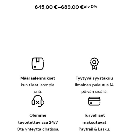
Hintaluokka:
645,00
€
–
689,00
€
alv 0%
645,00 €
–
VALITSE VAIHTOEHDOISTA
689,00 €
Määräalennukset
Tyytyväisyystakuu
kun tilaat isompia
Ilmainen palautus 14
eriä.
päivän sisällä.
Olemme
Turvalliset
tavoitettavissa 24/7
maksutavat
Ota yhteyttä chatissa,
Paytrail & Lasku.