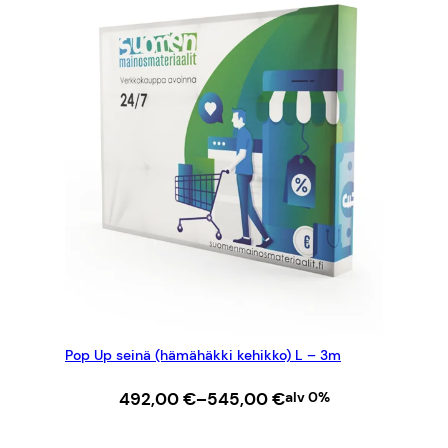
Pop Up seinä (hämähäkki kehikko) L – 3m
Hintaluokka:
492,00
€
–
545,00
€
alv 0%
492,00 €
–
VALITSE VAIHTOEHDOISTA