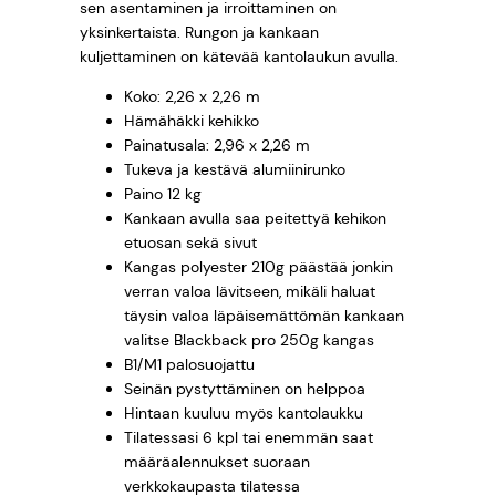
sen asentaminen ja irroittaminen on
M
yksinkertaista. Rungon ja kankaan
–
kuljettaminen on kätevää kantolaukun avulla.
2
,
Koko: 2,26 x 2,26 m
2
Hämähäkki kehikko
6
Painatusala: 2,96 x 2,26 m
m
Tukeva ja kestävä alumiinirunko
Paino 12 kg
m
Kankaan avulla saa peitettyä kehikon
ä
etuosan sekä sivut
ä
Kangas polyester 210g päästää jonkin
r
verran valoa lävitseen, mikäli haluat
ä
täysin valoa läpäisemättömän kankaan
valitse Blackback pro 250g kangas
B1/M1 palosuojattu
Seinän pystyttäminen on helppoa
Hintaan kuuluu myös kantolaukku
Tilatessasi 6 kpl tai enemmän saat
määräalennukset suoraan
verkkokaupasta tilatessa