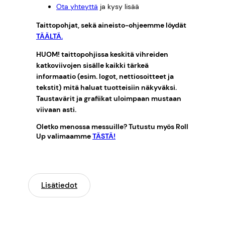
Ota yhteyttä
ja kysy lisää
Taittopohjat, sekä aineisto-ohjeemme löydät
TÄÄLTÄ.
HUOM! taittopohjissa keskitä vihreiden
katkoviivojen sisälle kaikki tärkeä
informaatio (esim. logot, nettiosoitteet ja
tekstit) mitä haluat tuotteisiin näkyväksi.
Taustavärit ja grafiikat uloimpaan mustaan
viivaan asti.
Oletko menossa messuille? Tutustu myös Roll
Up valimaamme
TÄSTÄ!
Lisätiedot