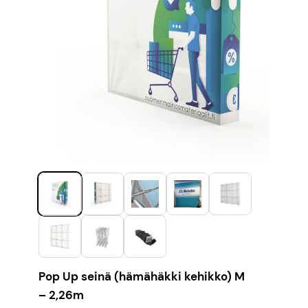
Pop Up seinä (hämähäkki kehikko) M
– 2,26m