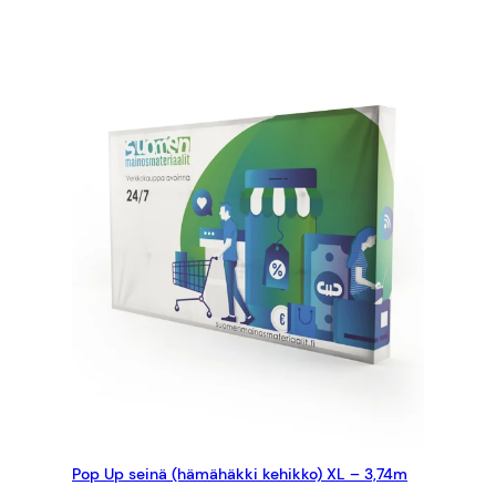
545,00 €
Pop Up seinä (hämähäkki kehikko) XL – 3,74m