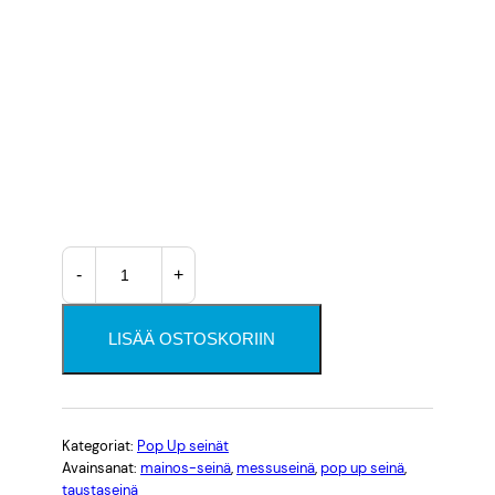
o
k
k
a
:
2
P
9
-
+
o
5
p
U
LISÄÄ OSTOSKORIIN
,
p
s
0
e
0
i
Kategoriat:
Pop Up seinät
Avainsanat:
mainos-seinä
, 
messuseinä
, 
pop up seinä
, 
n
taustaseinä