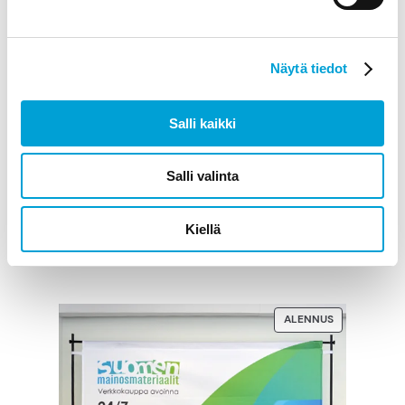
Näytä tiedot
Salli kaikki
Salli valinta
Messuseinä Strech
541,00
€
alv 0%
Kiellä
LISÄÄ OSTOSKORIIN
TUOTE
ALENNUS
ALENNUKSES