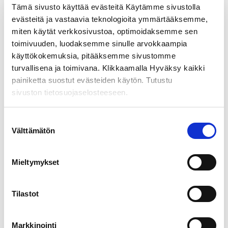
Tämä sivusto käyttää evästeitä Käytämme sivustolla
evästeitä ja vastaavia teknologioita ymmärtääksemme,
miten käytät verkkosivustoa, optimoidaksemme sen
Mainosseinä 90cm
toimivuuden, luodaksemme sinulle arvokkaampia
käyttökokemuksia, pitääksemme sivustomme
225,00
€
alv 0%
turvallisena ja toimivana. Klikkaamalla Hyväksy kaikki
painiketta suostut evästeiden käytön. Tutustu
LISÄÄ OSTOSKORIIN
sivuston tietosuojaselosteeseen.
Suostumuksen
Välttämätön
valinta
Mieltymykset
Tilastot
Markkinointi