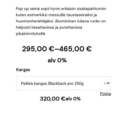
Pop up seinä sopii hyvin erilaisiin sisätapahtumiin
kuten esimerkiksi messuille taustaseinäksi ja
huomionherättäjäksi. Alumiininen tukeva runko on
helposti kasattavissa ja purettavissa
pikakiinnityksillä.
H
295,00
€
–
465,00
€
i
alv 0%
n
Kangas
t
a
Poista
320,00
€
alv 0%
l
u