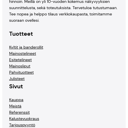
hinnoin. Meillä on yli 10-vuoden kokemus näkyvyyksien
suunnittelusta, sekä toteutuksista. Tervetuloa tutustumaan.
Tee nopea ja helppo tilaus verkkokaupasta, toimitamme
suoraan ovellesi.
Tuotteet
Kyltit ja banderollit
Mainostelineet
Esitetelineet
Mainosliput
Pahvituotteet
Julisteet
Sivut
Kauppa
Meistä
Referenssit
Kalustevuokraus
Tarjouspyyntö