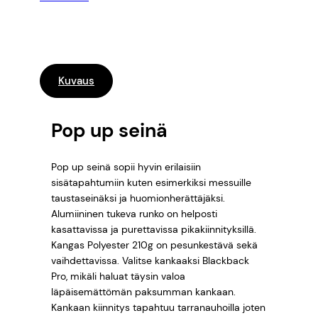
ä
(
€
h
–
ä
m
4
Kuvaus
ä
h
6
ä
Pop up seinä
5
k
k
,
Pop up seinä sopii hyvin erilaisiin
i
sisätapahtumiin kuten esimerkiksi messuille
k
0
taustaseinäksi ja huomionherättäjäksi.
e
Alumiininen tukeva runko on helposti
0
h
kasattavissa ja purettavissa pikakiinnityksillä.
i
Kangas Polyester 210g on pesunkestävä sekä
k
vaihdettavissa. Valitse kankaaksi Blackback
k
€
Pro, mikäli haluat täysin valoa
o
läpäisemättömän paksumman kankaan.
)
Kankaan kiinnitys tapahtuu tarranauhoilla joten