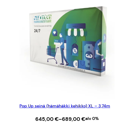
Pop Up seinä (hämähäkki kehikko) XL – 3,74m
Hintaluokka:
645,00
€
–
689,00
€
alv 0%
645,00 €
–
VALITSE VAIHTOEHDOISTA