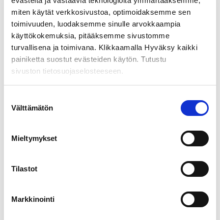
evästeitä ja vastaavia teknologioita ymmärtääksemme,
Mainosseinä 90cm
miten käytät verkkosivustoa, optimoidaksemme sen
toimivuuden, luodaksemme sinulle arvokkaampia
225,00
€
alv 0%
käyttökokemuksia, pitääksemme sivustomme
turvallisena ja toimivana. Klikkaamalla Hyväksy kaikki
LISÄÄ OSTOSKORIIN
painiketta suostut evästeiden käytön. Tutustu
sivuston tietosuojaselosteeseen.
Suostumuksen
Välttämätön
valinta
Mieltymykset
Tilastot
Markkinointi