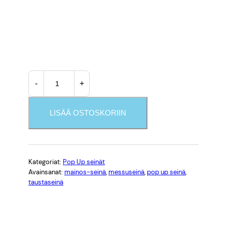
o
k
k
a
P
:
-
+
o
4
p
U
LISÄÄ OSTOSKORIIN
9
p
s
2
e
,
i
Kategoriat:
Pop Up seinät
Avainsanat:
mainos-seinä
, 
messuseinä
, 
pop up seinä
, 
n
0
taustaseinä
ä
(
0
h
ä