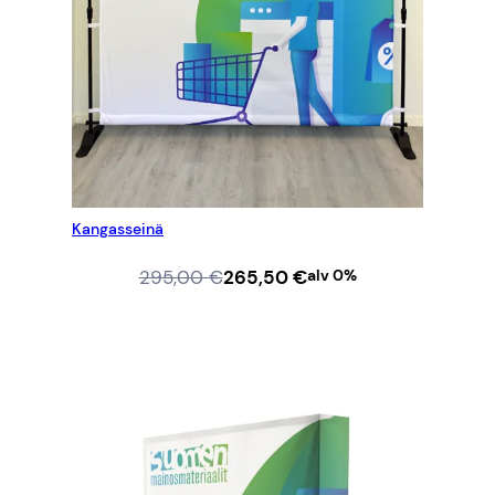
Kangasseinä
Alkuperäinen
Nykyinen
295,00
€
265,50
€
alv 0%
hinta
hinta
oli:
on:
LISÄÄ OSTOSKORIIN
295,00 €.
265,50 €.