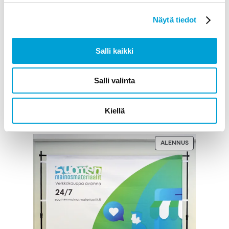
Näytä tiedot
Salli kaikki
Messuseinä Strech
Salli valinta
541,00
€
alv 0%
Kiellä
LISÄÄ OSTOSKORIIN
TUOTE
ALENNUS
ALENNUKSES