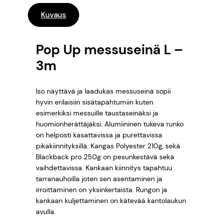
m
€
Kuvaus
ä
h
–
ä
Pop Up messuseinä L –
5
k
3m
k
4
i
k
Iso näyttävä ja laadukas messuseinä sopii
5
e
hyvin erilaisiin sisätapahtumiin kuten
esimerkiksi messuille taustaseinäksi ja
,
h
huomionherättäjäksi. Alumiininen tukeva runko
i
0
on helposti kasattavissa ja purettavissa
k
pikakiinnityksillä. Kangas Polyester 210g, sekä
k
0
Blackback pro 250g on pesunkestävä sekä
o
vaihdettavissa. Kankaan kiinnitys tapahtuu
)
tarranauhoilla joten sen asentaminen ja
L
irroittaminen on yksinkertaista. Rungon ja
€
–
kankaan kuljettaminen on kätevää kantolaukun
3
avulla.
m