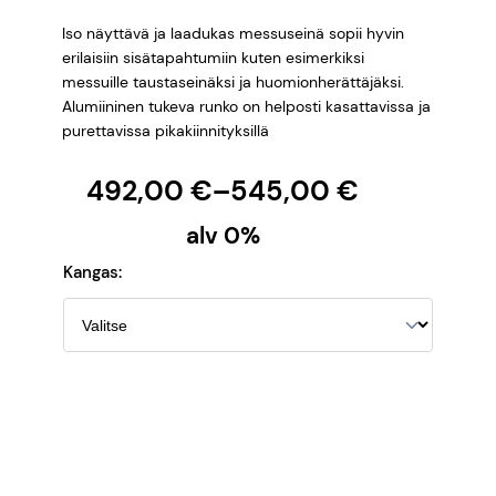
Iso näyttävä ja laadukas messuseinä sopii hyvin
erilaisiin sisätapahtumiin kuten esimerkiksi
messuille taustaseinäksi ja huomionherättäjäksi.
Alumiininen tukeva runko on helposti kasattavissa ja
purettavissa pikakiinnityksillä
H
492,00
€
–
545,00
€
i
alv 0%
n
Kangas:
t
a
l
u