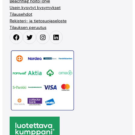
Beachflag hoito-ohje
Usein kysytyt kysymykset
Tilausehdot
Rekisteri- ja tietosuojaseloste
Tilauksen peruutus
Facebook
Twitter
Instagram
LinkedIn