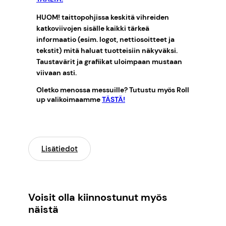
HUOM! taittopohjissa keskitä vihreiden
katkoviivojen sisälle kaikki tärkeä
informaatio (esim. logot, nettiosoitteet ja
tekstit) mitä haluat tuotteisiin näkyväksi.
Taustavärit ja grafiikat uloimpaan mustaan
viivaan asti.
Oletko menossa messuille? Tutustu myös Roll
up valikoimaamme
TÄSTÄ!
Lisätiedot
Voisit olla kiinnostunut myös
näistä