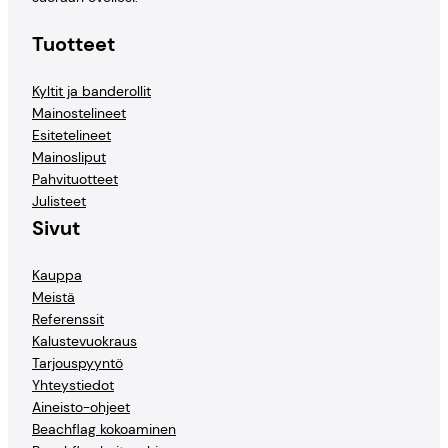
Tuotteet
Kyltit ja banderollit
Mainostelineet
Esitetelineet
Mainosliput
Pahvituotteet
Julisteet
Sivut
Kauppa
Meistä
Referenssit
Kalustevuokraus
Tarjouspyyntö
Yhteystiedot
Aineisto-ohjeet
Beachflag kokoaminen