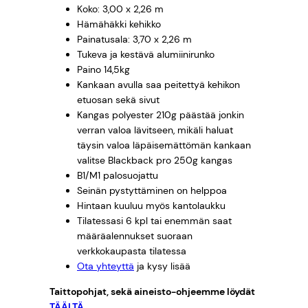
Koko: 3,00 x 2,26 m
m
Hämähäkki kehikko
ä
Painatusala: 3,70 x 2,26 m
ä
Tukeva ja kestävä alumiinirunko
r
Paino 14,5kg
ä
Kankaan avulla saa peitettyä kehikon
etuosan sekä sivut
Kangas polyester 210g päästää jonkin
verran valoa lävitseen, mikäli haluat
täysin valoa läpäisemättömän kankaan
valitse Blackback pro 250g kangas
B1/M1 palosuojattu
Seinän pystyttäminen on helppoa
Hintaan kuuluu myös kantolaukku
Tilatessasi 6 kpl tai enemmän saat
määräalennukset suoraan
verkkokaupasta tilatessa
Ota yhteyttä
ja kysy lisää
Taittopohjat, sekä aineisto-ohjeemme löydät
TÄÄLTÄ.