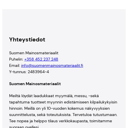
Yhteystiedot
Suomen Mainosmateriaalit
Puhelin:
+358 452 237 248
Email:
info@suomenmainosmateriaalit.fi
Y-tunnus: 2483964-4
Suomen Mainosmateriaalit
Meiltä löydät laadukkaat myymälä, messu, -sekä
tapahtuma tuotteet myynnin edistämiseen kilpailukykyisin
hinnoin. Meillä on yli 10-vuoden kokemus näkyvyyksien
suunnittelusta, sekä toteutuksista. Tervetuloa tutustumaan.
Tee nopea ja helppo tilaus verkkokaupasta, toimitamme
suoraan ovellesi.