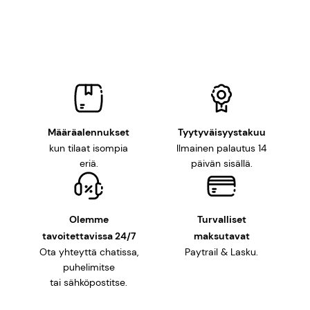
689,00 €
Määräalennukset
Tyytyväisyystakuu
kun tilaat isompia
Ilmainen palautus 14
eriä.
päivän sisällä.
Olemme
Turvalliset
tavoitettavissa 24/7
maksutavat
Ota yhteyttä chatissa,
Paytrail & Lasku.
puhelimitse
tai sähköpostitse.