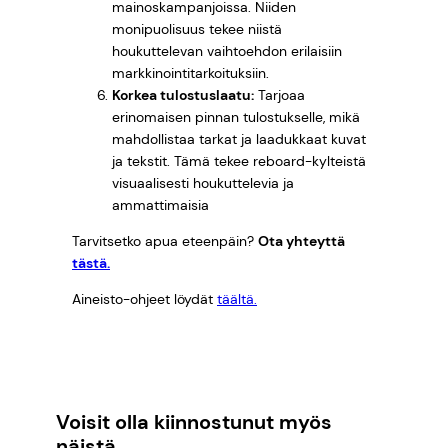
mainoskampanjoissa. Niiden
monipuolisuus tekee niistä
houkuttelevan vaihtoehdon erilaisiin
markkinointitarkoituksiin.
Korkea tulostuslaatu:
Tarjoaa
erinomaisen pinnan tulostukselle, mikä
mahdollistaa tarkat ja laadukkaat kuvat
ja tekstit. Tämä tekee reboard-kylteistä
visuaalisesti houkuttelevia ja
ammattimaisia
Tarvitsetko apua eteenpäin?
Ota yhteyttä
tästä.
Aineisto-ohjeet löydät
täältä.
Voisit olla kiinnostunut myös
näistä