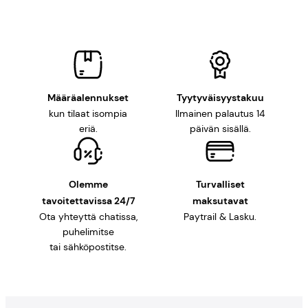
Määräalennukset
Tyytyväisyystakuu
kun tilaat isompia
Ilmainen palautus 14
eriä.
päivän sisällä.
Olemme
Turvalliset
tavoitettavissa 24/7
maksutavat
Ota yhteyttä chatissa,
Paytrail & Lasku.
puhelimitse
tai sähköpostitse.