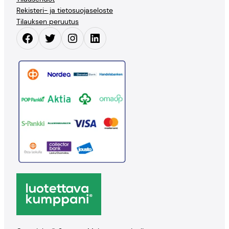
Rekisteri- ja tietosuojaseloste
Tilauksen peruutus
Facebook
Twitter
Instagram
LinkedIn