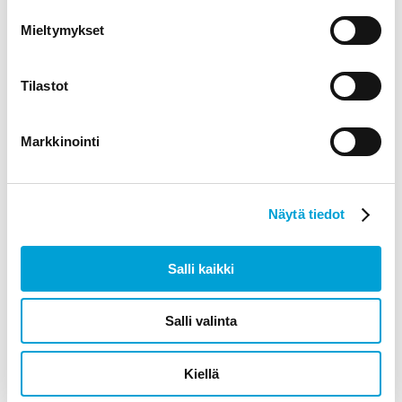
Mieltymykset
Vaahto PVC-levy
38,00
€
per m2
alv 0%
Tilastot
VALITSE VAIHTOEHDOISTA
Markkinointi
Näytä tiedot
Salli kaikki
Salli valinta
Kiellä