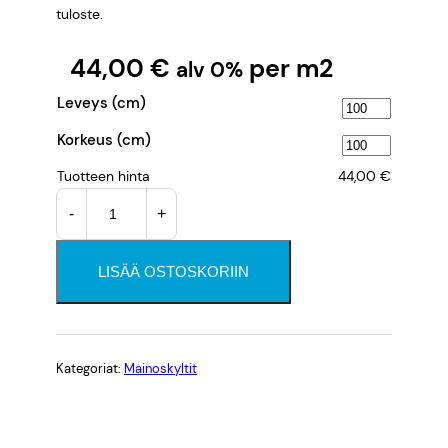
tuloste.
44,00
€
per m2
alv 0%
Leveys (cm)
Korkeus (cm)
Tuotteen hinta
44,00
€
R
-
+
e
b
o
LISÄÄ OSTOSKORIIN
a
r
d
k
Kategoriat:
Mainoskyltit
y
l
t