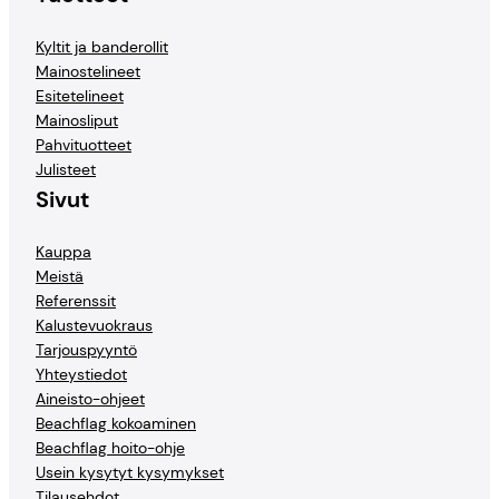
Kyltit ja banderollit
Mainostelineet
Esitetelineet
Mainosliput
Pahvituotteet
Julisteet
Sivut
Kauppa
Meistä
Referenssit
Kalustevuokraus
Tarjouspyyntö
Yhteystiedot
Aineisto-ohjeet
Beachflag kokoaminen
Beachflag hoito-ohje
Usein kysytyt kysymykset
Tilausehdot