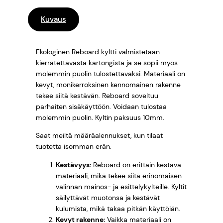
t
i
Kuvaus
m
ä
Ekologinen Reboard kyltti valmistetaan
ä
kierrätettävästä kartongista ja se sopii myös
r
molemmin puolin tulostettavaksi. Materiaali on
ä
kevyt, monikerroksinen kennomainen rakenne
tekee siitä kestävän. Reboard soveltuu
parhaiten sisäkäyttöön. Voidaan tulostaa
molemmin puolin. Kyltin paksuus 10mm.
Saat meiltä määräalennukset, kun tilaat
tuotetta isomman erän.
Kestävyys:
Reboard on erittäin kestävä
materiaali, mikä tekee siitä erinomaisen
valinnan mainos- ja esittelykylteille. Kyltit
säilyttävät muotonsa ja kestävät
kulumista, mikä takaa pitkän käyttöiän.
Kevyt rakenne:
Vaikka materiaali on