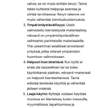
vahva, se on myös erittäin kevyt. Tämä
tekee kylteistä helppoja asentaa ja
siirtää tarvittaessa. Kevyt rakenne voi
myös vähentää toimituskustannuksia.
Ympäristöystävällisyys:
Usein
valmistettu kierrätetystä materiaalista,
reboard on ympäristöystävällinen
vaihtoehto perinteisille materiaaleille.
Yhä useammat asiakkaat arvostavat
yrityksiä, jotka ottavat ympäristön
huomioon valinnoissaan.
Helposti kierrätettävä:
Kun kyltti ei
enää ole tarpeellinen tai se tulee
käyttöikänsä päähän, reboard-materiaali
on helposti kierrätettävissä. Tämä
edistää kestävää käyttöä ja vähentää
jätteen määrää.
Laaja käyttö:
Kylttejä voidaan käyttää
monissa eri tilanteissa, kuten messuilla,
myymälöissä, tapahtumissa ja